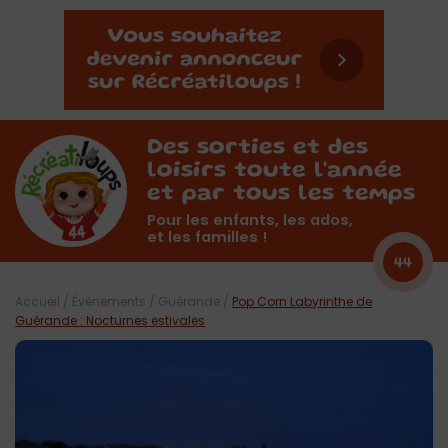
Des sorties et des
loisirs toute l'année
et par tous les temps
Pour les enfants, les ados,
et les familles !
44
Accueil
/
Évènements
/
Guérande
/
Pop Corn Labyrinthe de
Guérande : Nocturnes estivales