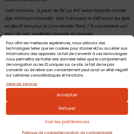
Tarif nocturne : à partir de 11€ ou 15€ selon l’activité choisie
Age minimum conseillé : Dès 3 ans pour le Défi entre les épis
et dès 10 ans pour la Corn Murder Party / Si vos enfants ont
peur du noir, privilégiez la sortie en journée.
Pour offrir les meilleures expériences, nous utilisons des
technologies telles que les cookies pour stocker et/ou accéder aux
informations des appareils. Le fait de consentir à ces technologies
Voir tout
Autres événements
à venir
nous permettra de traiter des données telles que le comportement
de navigation ou les ID uniques sur ce site. Le fait de ne pas
consentir ou de retirer son consentement peut avoir un effet négatif
sur certaines caractéristiques et fonctions.
Gérer les services
Accepter
Refuser
Voir les préférences
7 août 2026
Nuit de l’horreur au Pop Corn Labyrinthe de
Politique de cookies
Déclaration de confidentialité