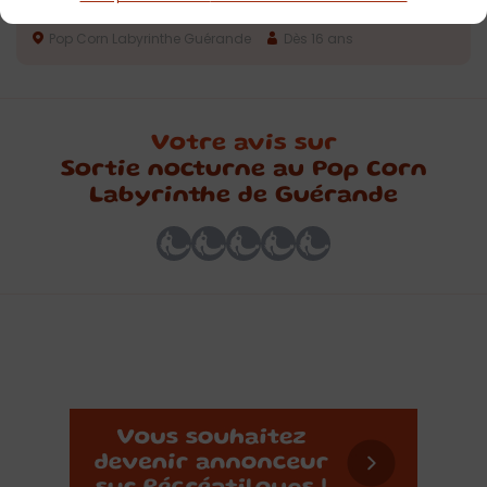
Guérande
Pop Corn Labyrinthe Guérande
Dès 16 ans
Votre avis sur
Sortie nocturne au Pop Corn
Labyrinthe de Guérande