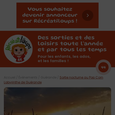
Des sorties et des
loisirs toute l'année
et par tous les temps
Pour les enfants, les ados,
et les familles !
44
Accueil
/
Évènements
/
Guérande
/
Sortie nocturne au Pop Corn
Labyrinthe de Guérande