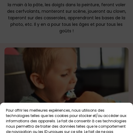
la main à la pâte, les doigts dans la peinture, feront voler
des cerf­volants, monteront sur scène, joueront au clown,
taperont sur des casseroles, apprendront les bases de la
photo, etc. Il y en a pour tous les âges et pour tous les
goûts !
Pour offrir les meilleures expériences, nous utilisons des
A l’Abord’Age, café des enfants à Nantes
technologies telles que les cookies pour stocker et/ou accéder aux
informations des appareils. Le fait de consentir à ces technologies
Nantes
Tout public
nous permettra de traiter des données telles que le comportement
de navigation ou les ID uniques sur ce site. Le fait de ne pas