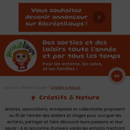
Des sorties et des
loisirs toute l'année
et par tous les temps
Pour les enfants, les ados,
et les familles !
44
Accueil
/
Ateliers Stages
/
Créatifs & Nature
Créatifs & Nature
Artistes, associations, entreprises et collectivités proposent
au fil de l’année des ateliers et stages pour occuper les
enfants, partager et faire découvrir leurs passions et leur
savoir ! A la rencontre d’univers variés les enfants mettront