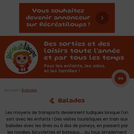
Des sorties et des
loisirs toute l'année
et par tous les temps
Pour les enfants, les ados,
et les familles !
44
Accueil
/
Balades
Balades
Les moyens de transports deviennent ludiques lorsque l’on
sort avec les enfants ! Des visites touristiques en train aux
balades avec les ânes ou à dos de poneys, en passant par
les rosalies, bicyclettes et bateaux…. ou tous simplement