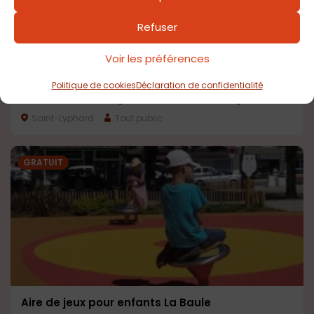
Refuser
Voir les préférences
Politique de cookies
Déclaration de confidentialité
Plan d’eau L’Etang des Brières du Bourg
Saint-Lyphard
Tout public
GRATUIT
Aire de jeux pour enfants La Baule