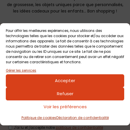
de grossesse, les objets uniques parce que personnalisés,
les idées cadeaux pour les enfants… Bon shopping !
Pour offrir les meilleures expériences, nous utilisons des
Aucun résultat ne correspond à votre recherche.
technologies telles que les cookies pour stocker et/ou accéder aux
informations des appareils. Le fait de consentir à ces technologies
nous permettra de traiter des données telles que le comportement
de navigation ou les ID uniques sur ce site. Le fait de ne pas
consentir ou de retirer son consentement peut avoir un effet négatif
sur certaines caractéristiques et fonctions.
Inscription
Gérer les services
à la newsletter
Accepter
M'inscrire
Refuser
Voir les préférences
Politique de cookies
Déclaration de confidentialité
J'ai lu et j'accepte notre
politique de confidentialité