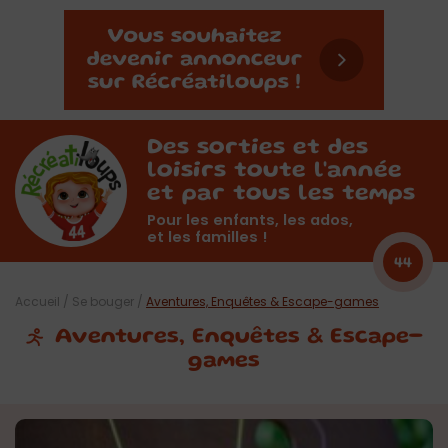
Des sorties et des
loisirs toute l'année
et par tous les temps
Pour les enfants, les ados,
et les familles !
44
Accueil
/
Se bouger
/
Aventures, Enquêtes & Escape-games
Aventures, Enquêtes & Escape-
games