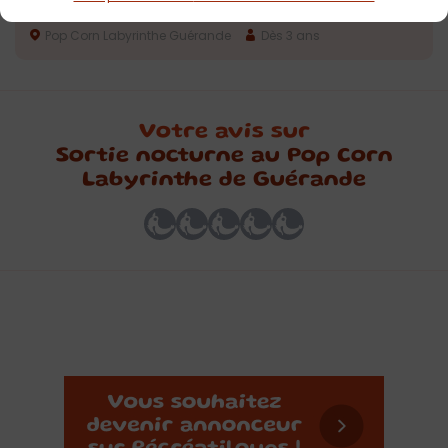
Guérande
Pop Corn Labyrinthe Guérande
Dès 3 ans
Votre avis sur
Sortie nocturne au Pop Corn
Labyrinthe de Guérande