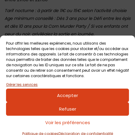
Tarif nocturne : à partir de 11€ ou 15€ selon l’activité choisie
Age minimum conseillé : Dès 3 ans pour le Défi entre les épis
et dès 10 ans pour la Corn Murder Party / Si vos enfants ont
peur du noir, privilégiez la sortie en journée.
Pour offrir les meilleures expériences, nous utilisons des
technologies telles que les cookies pour stocker et/ou accéder aux
informations des appareils. Le fait de consentir à ces technologies
Voir tout
Autres événements
à venir
nous permettra de traiter des données telles que le comportement
de navigation ou les ID uniques sur ce site. Le fait de ne pas
consentir ou de retirer son consentement peut avoir un effet négatif
sur certaines caractéristiques et fonctions.
Gérer les services
Accepter
Refuser
Voir les préférences
12 août 2026
Sortie nocturne au Pop Corn Labyrinthe de
Politique de cookies
Déclaration de confidentialité