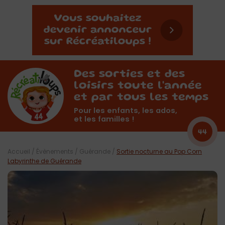
Des sorties et des
loisirs toute l'année
et par tous les temps
Pour les enfants, les ados,
et les familles !
44
Accueil
/
Évènements
/
Guérande
/
Sortie nocturne au Pop Corn
Labyrinthe de Guérande