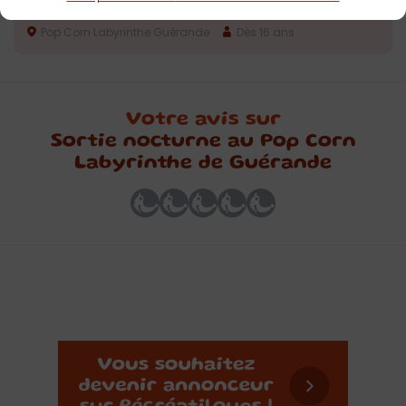
Guérande
Pop Corn Labyrinthe Guérande
Dès 16 ans
Votre avis sur
Sortie nocturne au Pop Corn
Labyrinthe de Guérande