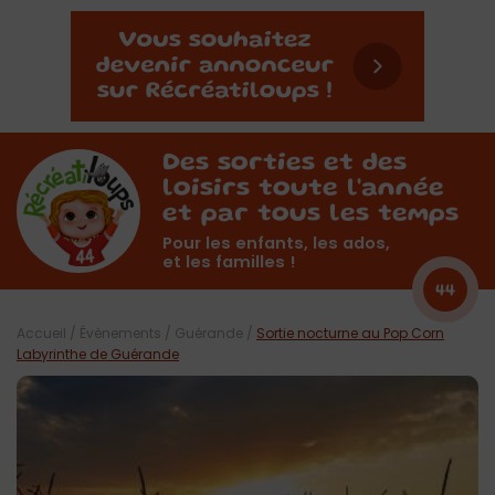
Des sorties et des
loisirs toute l'année
et par tous les temps
Pour les enfants, les ados,
et les familles !
44
Accueil
/
Évènements
/
Guérande
/
Sortie nocturne au Pop Corn
Labyrinthe de Guérande