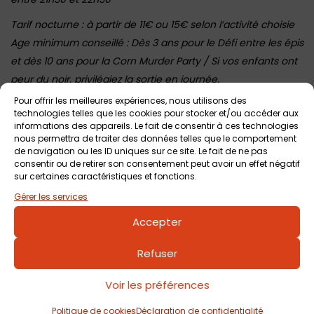
Tarif nocturne : à partir de 11€ ou 15€ selon l’activité choisie
Age minimum conseillé : Dès 3 ans pour le Défi entre les épis
et dès 10 ans pour la Corn Murder Party / Si vos enfants ont
peur du noir, privilégiez la sortie en journée.
Pour offrir les meilleures expériences, nous utilisons des
technologies telles que les cookies pour stocker et/ou accéder aux
informations des appareils. Le fait de consentir à ces technologies
Voir tout
Autres événements
à venir
nous permettra de traiter des données telles que le comportement
de navigation ou les ID uniques sur ce site. Le fait de ne pas
consentir ou de retirer son consentement peut avoir un effet négatif
sur certaines caractéristiques et fonctions.
Gérer les services
Accepter
Refuser
Voir les préférences
7 août 2026
Nuit de l’horreur au Pop Corn Labyrinthe de
Politique de cookies
Déclaration de confidentialité