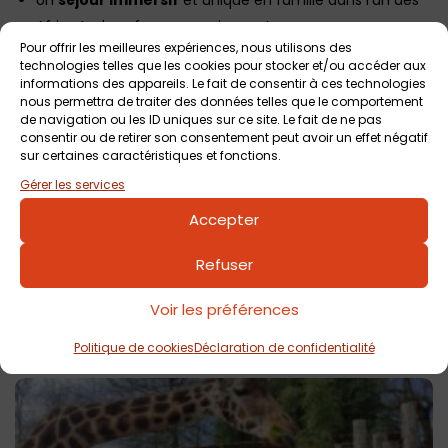
Un
séjour immersif
et unique en famille dans l’un des
Africa Lodges face aux animaux !
Pour offrir les meilleures expériences, nous utilisons des
Détails et réservations ICI
technologies telles que les cookies pour stocker et/ou accéder aux
informations des appareils. Le fait de consentir à ces technologies
Mon anniv’ au zoo
: 3 formules au choix pour fêter un
nous permettra de traiter des données telles que le comportement
anniversaire d’enfant ! On vous dit tout
ICI
.
de navigation ou les ID uniques sur ce site. Le fait de ne pas
consentir ou de retirer son consentement peut avoir un effet négatif
sur certaines caractéristiques et fonctions.
Gérer les services
L'info des pros
Accepter
Accueil des groupes sur réservation (CSE, collectivités,
séminaires, groupes, …) dont les
scolaires
, ainsi que les
Refuser
centres de loisirs et colonies de vacances
, avec une
offre pédagogique dédiée.
Voir les préférences
Politique de cookies
Déclaration de confidentialité
Voir tout
Évènements
à venir