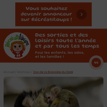
Des sorties et des
loisirs toute l'année
et par tous les temps
Pour les enfants, les ados,
et les familles !
44
Accueil
/
Animaux
/
Zoo de La Boissière du Doré