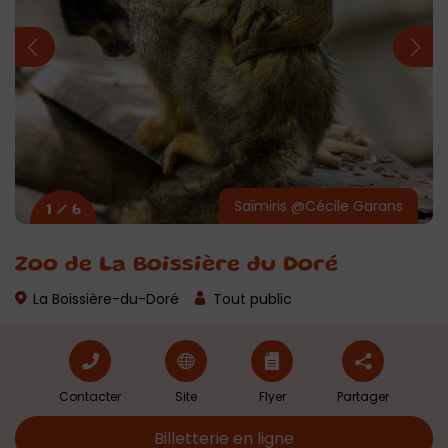
Saïmiris @Cécile Garans
1 / 6
Zoo de La Boissière du Doré
La Boissière-du-Doré
Tout public
Contacter
Site
Flyer
Partager
Billetterie en ligne