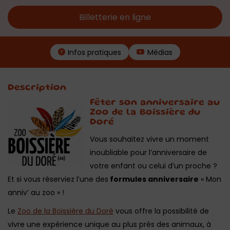
Billetterie en ligne
Infos pratiques
Médias
Description
Fêter son anniversaire au
Zoo de la Boissière du
Doré
Vous souhaitez vivre un moment
inoubliable pour l’anniversaire de
votre enfant ou celui d’un proche ?
Et si vous réserviez l’une des
formules anniversaire
« Mon
anniv’ au zoo » !
Le
Zoo de la Boissière du Doré
vous offre la possibilité de
vivre une expérience unique au plus près des animaux, à