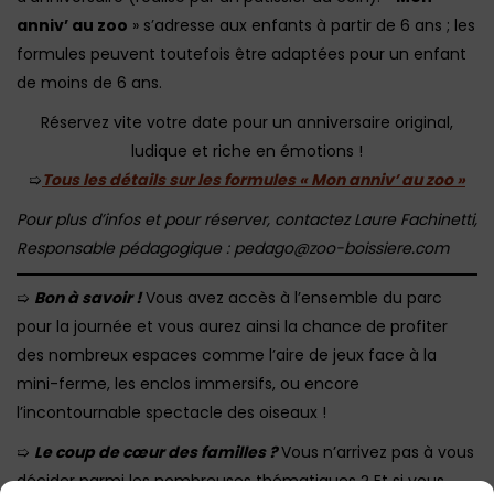
anniv’ au zoo
» s’adresse aux enfants à partir de 6 ans ; les
formules peuvent toutefois être adaptées pour un enfant
de moins de 6 ans.
Réservez vite votre date pour un anniversaire original,
ludique et riche en émotions !
➯
Tous les détails sur les formules « Mon anniv’ au zoo »
Pour plus d’infos et pour réserver, contactez Laure Fachinetti,
Responsable pédagogique : pedago@zoo-boissiere.com
➯
Bon à savoir !
Vous avez accès à l’ensemble du parc
pour la journée et vous aurez ainsi la chance de profiter
des nombreux espaces comme l’aire de jeux face à la
mini-ferme, les enclos immersifs, ou encore
l’incontournable spectacle des oiseaux !
➯
Le coup de cœur des familles ?
Vous n’arrivez pas à vous
décider parmi les nombreuses thématiques ? Et si vous