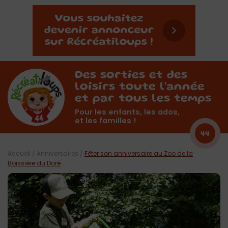
Des sorties et des
loisirs toute l'année
et par tous les temps
Pour les enfants, les ados,
et les familles !
44
Accueil
/
Anniversaires
/
Fêter son anniversaire au Zoo de la
Boissière du Doré