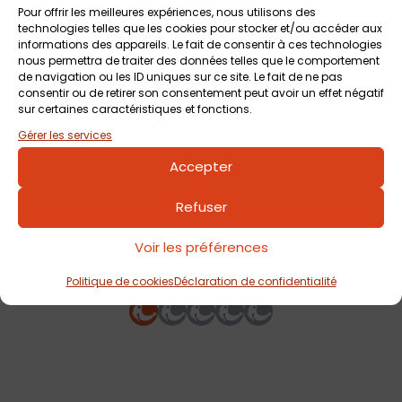
faisiez confiance aux familles qui ont déjà fêté un
Pour offrir les meilleures expériences, nous utilisons des
technologies telles que les cookies pour stocker et/ou accéder aux
anniversaire au zoo ! La formule «
Anniv’ Privilège : Drôles
informations des appareils. Le fait de consentir à ces technologies
d’Animaux
» est l’activité la plus plébiscitée, idéale pour les
nous permettra de traiter des données telles que le comportement
de navigation ou les ID uniques sur ce site. Le fait de ne pas
tout-petits comme les plus grands. Les enfants auront la
consentir ou de retirer son consentement peut avoir un effet négatif
chance de nourrir et doucher les tortues géantes, les
sur certaines caractéristiques et fonctions.
coatis ou encore les binturongs. Une expérience immersive,
Gérer les services
amusante et mémorable !
Accepter
Refuser
Votre avis sur
Voir les préférences
Fêter son anniversaire au Zoo de
la Boissière du Doré
Politique de cookies
Déclaration de confidentialité