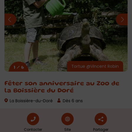
Tortue @Vincent Robin
1 / 6
Fêter son anniversaire au Zoo de
la Boissière du Doré
La Boissière-du-Doré
Dès 6 ans
Contacter
Site
Partager