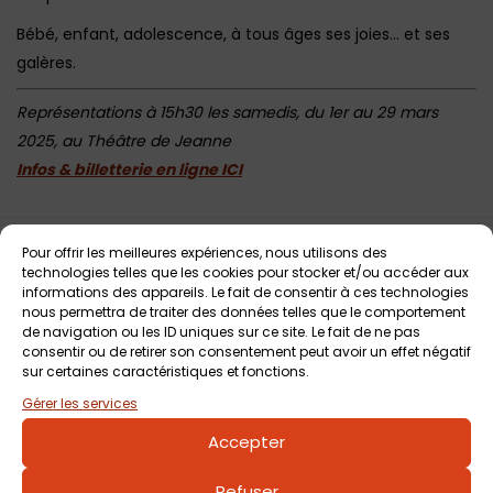
Bébé, enfant, adolescence, à tous âges ses joies… et ses
galères.
Représentations à 15h30 les samedis, du 1er au 29 mars
2025, au Théâtre de Jeanne
Infos & billetterie en ligne ICI
Pour offrir les meilleures expériences, nous utilisons des
Votre avis sur
technologies telles que les cookies pour stocker et/ou accéder aux
Théâtre / Les parents viennent de
informations des appareils. Le fait de consentir à ces technologies
nous permettra de traiter des données telles que le comportement
mars, les enfants du McDo
de navigation ou les ID uniques sur ce site. Le fait de ne pas
consentir ou de retirer son consentement peut avoir un effet négatif
sur certaines caractéristiques et fonctions.
Gérer les services
Accepter
Refuser