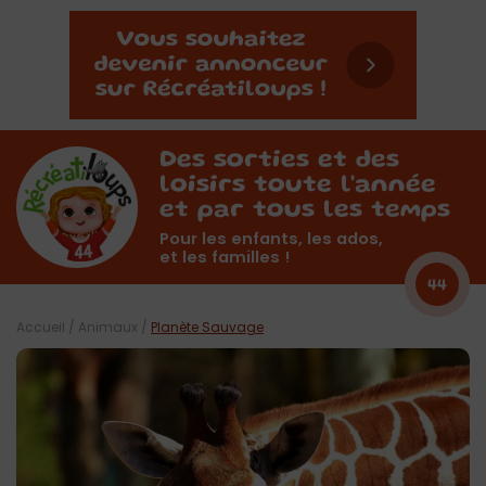
Des sorties et des
loisirs toute l'année
et par tous les temps
Pour les enfants, les ados,
et les familles !
44
Accueil
/
Animaux
/
Planète Sauvage