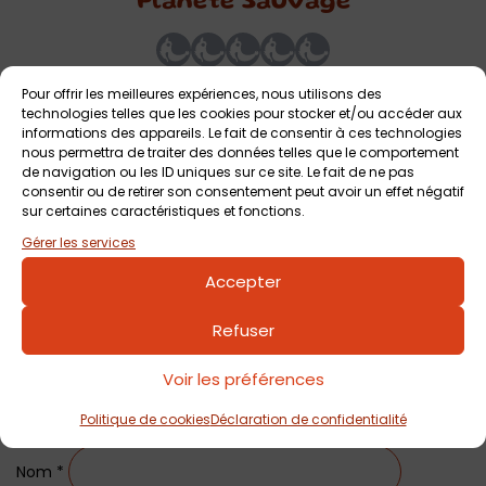
Planète Sauvage
Pour offrir les meilleures expériences, nous utilisons des
technologies telles que les cookies pour stocker et/ou accéder aux
informations des appareils. Le fait de consentir à ces technologies
nous permettra de traiter des données telles que le comportement
de navigation ou les ID uniques sur ce site. Le fait de ne pas
Laisser un commentaire
consentir ou de retirer son consentement peut avoir un effet négatif
sur certaines caractéristiques et fonctions.
Commentaire
*
Gérer les services
Accepter
Refuser
Voir les préférences
Politique de cookies
Déclaration de confidentialité
Nom
*