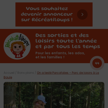
Des sorties et des
loisirs toute l'année
et par tous les temps
Pour les enfants, les ados,
et les familles !
44
Accueil
/
Bons plans
/
On a testé Parcofolies – Parc de loisirs à La
Baule