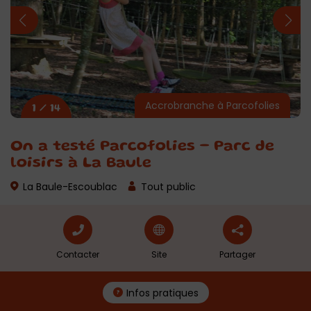
Accrobranche à Parcofolies
1 / 14
On a testé Parcofolies – Parc de
loisirs à La Baule
La Baule-Escoublac
Tout public
Contacter
Site
Partager
Infos pratiques