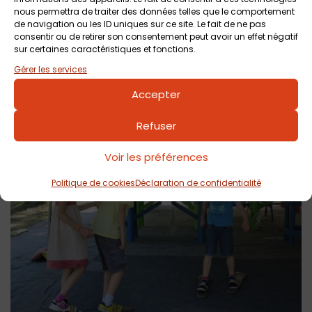
le parcours en premier.
(Le chemin des trappeurs a son
nous permettra de traiter des données telles que le comportement
pendant pour les moins de 5 ans : le chemin des oursons
).
de navigation ou les ID uniques sur ce site. Le fait de ne pas
consentir ou de retirer son consentement peut avoir un effet négatif
sur certaines caractéristiques et fonctions.
Gérer les services
Accepter
Refuser
Voir les préférences
Politique de cookies
Déclaration de confidentialité