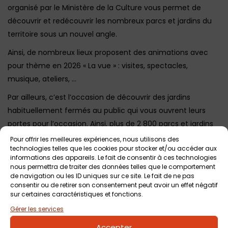
organisé par le Ministère de la Culture vous permet de
découvrir et redécouvrir les nombreux parcs et jardins du
territoire sous un nouvel angle.
Ainsi, de nombreux lieux proposent des animations avec
pour thème en 2026 « La vue » : visites, spectacles,
musique, ateliers, …
Par ailleurs, c’est l’occasion de découvrir des jardins
habituellement fermés au public qui vous ouvrent leurs
portes pour l’occasion. Ainsi, plus de 2 800 parcs et jardins
vous accueilleront en Europe lors de cette 23ème édition,
Pour offrir les meilleures expériences, nous utilisons des
technologies telles que les cookies pour stocker et/ou accéder aux
gratuitement ou à prix tout doux.
informations des appareils. Le fait de consentir à ces technologies
nous permettra de traiter des données telles que le comportement
⇒
Pour faire vos choix,
consultez la carte interactive ICI
.
de navigation ou les ID uniques sur ce site. Le fait de ne pas
consentir ou de retirer son consentement peut avoir un effet négatif
sur certaines caractéristiques et fonctions.
Gérer les services
Votre avis sur
Rendez-vous aux Jardins 2026
Accepter