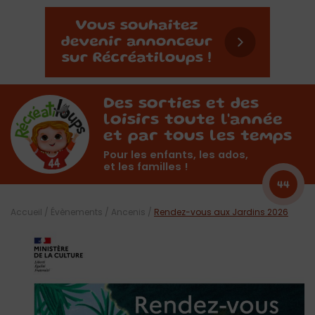
Des sorties et des
loisirs toute l'année
et par tous les temps
Pour les enfants, les ados,
et les familles !
44
Accueil
/
Évènements
/
Ancenis
/
Rendez-vous aux Jardins 2026