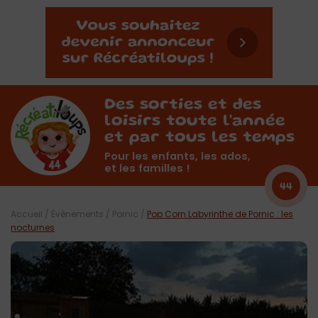
Des sorties et des
loisirs toute l'année
et par tous les temps
Pour les enfants, les ados,
et les familles !
44
Accueil
/
Évènements
/
Pornic
/
Pop Corn Labyrinthe de Pornic : les
nocturnes