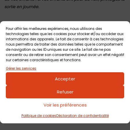
sortie en journée.
Voir tout
Autres événements
à venir
Pour offrir les meilleures expériences, nous utilisons des
technologies telles que les cookies pour stocker et/ou accéder aux
informations des appareils. Le fait de consentir à ces technologies
nous permettra de traiter des données telles que le comportement
de navigation ou les ID uniques sur ce site. Le fait de ne pas
consentir ou de retirer son consentement peut avoir un effet négatif
sur certaines caractéristiques et fonctions.
Gérer les services
Accepter
Refuser
7 août 2026
Sortie nocturne au Pop Corn Labyrinthe de
Voir les préférences
Pornic
Pop Corn Labyrinthe Pornic
Dès 3 ans
Politique de cookies
Déclaration de confidentialité