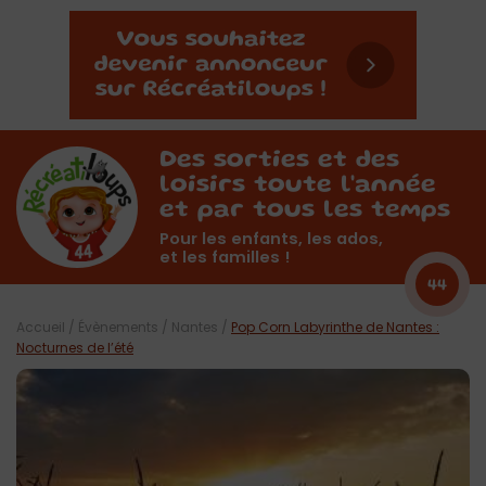
Des sorties et des
loisirs toute l'année
et par tous les temps
Pour les enfants, les ados,
et les familles !
44
Accueil
/
Évènements
/
Nantes
/
Pop Corn Labyrinthe de Nantes :
Nocturnes de l’été