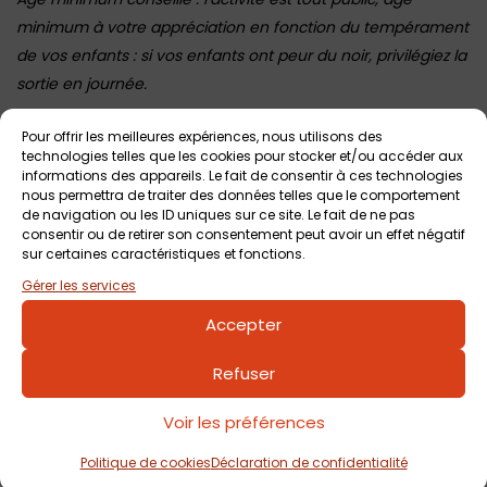
minimum à votre appréciation en fonction du tempérament
de vos enfants : si vos enfants ont peur du noir, privilégiez la
sortie en journée.
Pour offrir les meilleures expériences, nous utilisons des
technologies telles que les cookies pour stocker et/ou accéder aux
Voir tout
Autres événements
à venir
informations des appareils. Le fait de consentir à ces technologies
nous permettra de traiter des données telles que le comportement
de navigation ou les ID uniques sur ce site. Le fait de ne pas
consentir ou de retirer son consentement peut avoir un effet négatif
sur certaines caractéristiques et fonctions.
Gérer les services
Accepter
Refuser
7 août 2026
Voir les préférences
Sortie nocturne au Pop Corn Labyrinthe de
Nantes
Politique de cookies
Déclaration de confidentialité
Pop Corn Labyrinthe Nantes
Dès 3 ans