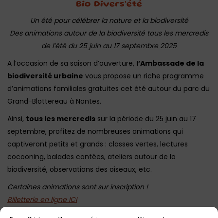
Bio Divers’été
Un été pour célébrer la nature et la biodiversité
Des a
nimations autour de la biodiversité tous les mercredis
de l’été du 25 juin au 17 septembre 2025
A l’occasion de sa saison d’ouverture,
l’Ambassade de la
biodiversité urbaine
vous propose un riche programme
d’animations familiales gratuites cet été autour du parc du
Grand-Blottereau à Nantes.
Ainsi,
tous les mercredis
sur la période du 25 juin au 17
septembre, profitez de nombreuses animations qui
captiveront petits et grands : classes vertes, lectures
cocooning, balades contées, ateliers autour de la
biodiversité, observations des oiseaux, etc.
Certaines animations sont sur inscription !
Billetterie en ligne ICI
Par ailleurs, vous aurez le plaisir de découvrir la fresque des