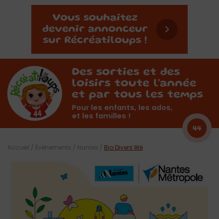
Des sorties et des
loisirs toute l'année
et par tous les temps
Pour les enfants, les ados,
et les familles !
44
Accueil
/
Évènements
/
Nantes
/
Bio Divers’été