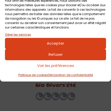
Pour offrir les meilleures expériences, nous utilisons des
technologies telles que les cookies pour stocker et/ou accéder aux
êtres vivants réalisée par l’artiste David Bartex, à l’Orangerie
informations des appareils. Le fait de consentir à ces technologies
du Parc du Grand Blottereau (jusqu’au 21 septembre), ou
nous permettra de traiter des données telles que le comportement
de navigation ou les ID uniques sur ce site. Le fait de ne pas
encore de vous balader sur la promenade des
consentir ou de retirer son consentement peut avoir un effet négatif
ambassadeurs, sans oublier les temps forts à venir les 6 et
sur certaines caractéristiques et fonctions.
7 septembre & les 20 et 21 septembre 2025.
Gérer les services
Accepter
Retrouvez dans le lien ICI toutes les infos sur « Bio
Refuser
Divers’été », ainsi que le programme détaillé des mercredis
Voir les préférences
Politique de cookies
Déclaration de confidentialité
Votre avis sur
Bio Divers’été